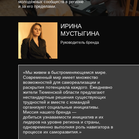
молодёжных сообществ в регионе
и за его пределами.
ИРИНА
МУСТЫГИНА
Руководитель бренда
«Мы живем в быстроменяющемся мире.
«Мы живем в быстроменяющемся мире.
Современная молодёжь имеет множество
Современный мир имеет множество
возможностей для самореализации и раскрытия
возможностей для самореализации и
своего потенциала. Ежедневно молодые люди
раскрытия потенциала каждого. Ежедневно
Тюменской области предлагают нестандартные
жители Тюменской области предлагают
решения существующих трудностей и вместе
нестандартные решения существующих
с командами организуют социальные инициативы.
Миссия нашего бренда — сделать эти инициативы
трудностей и вместе с командой
и их лидеров узнаваемым в регионе и стране,
организуют социальные инициативы.
а также стать навигаторами молодежи в процессе
Миссия нашего бренда —
ее саморазвития»
добиться узнаваемости инициатив и их
лидеров на уровне региона и страны,
одновременно выполняя роль навигатора в
процессе их саморазвития.»